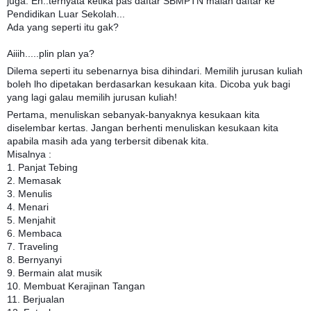
juga. Eh..ternyata ketika pas daftar SBMPTN malah daftar ke
Pendidikan Luar Sekolah...
Ada yang seperti itu gak?
Aiiih.....plin plan ya?
Dilema seperti itu sebenarnya bisa dihindari. Memilih jurusan kuliah
boleh lho dipetakan berdasarkan kesukaan kita. Dicoba yuk bagi
yang lagi galau memilih jurusan kuliah!
Pertama, menuliskan sebanyak-banyaknya kesukaan kita
diselembar kertas. Jangan berhenti menuliskan kesukaan kita
apabila masih ada yang terbersit dibenak kita.
Misalnya :
1. Panjat Tebing
2. Memasak
3. Menulis
4. Menari
5. Menjahit
6. Membaca
7. Traveling
8. Bernyanyi
9. Bermain alat musik
10. Membuat Kerajinan Tangan
11. Berjualan