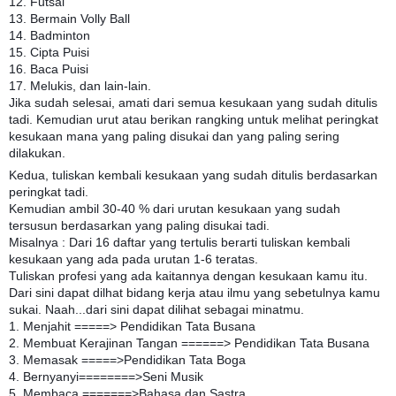
12. Futsal
13. Bermain Volly Ball
14. Badminton
15. Cipta Puisi
16. Baca Puisi
17. Melukis, dan lain-lain.
Jika sudah selesai, amati dari semua kesukaan yang sudah ditulis
tadi. Kemudian urut atau berikan rangking untuk melihat peringkat
kesukaan mana yang paling disukai dan yang paling sering
dilakukan.
Kedua, tuliskan kembali kesukaan yang sudah ditulis berdasarkan
peringkat tadi.
Kemudian ambil 30-40 % dari urutan kesukaan yang sudah
tersusun berdasarkan yang paling disukai tadi.
Misalnya : Dari 16 daftar yang tertulis berarti tuliskan kembali
kesukaan yang ada pada urutan 1-6 teratas.
Tuliskan profesi yang ada kaitannya dengan kesukaan kamu itu.
Dari sini dapat dilhat bidang kerja atau ilmu yang sebetulnya kamu
sukai. Naah...dari sini dapat dilihat sebagai minatmu.
1. Menjahit =====> Pendidikan Tata Busana
2. Membuat Kerajinan Tangan ======> Pendidikan Tata Busana
3. Memasak =====>Pendidikan Tata Boga
4. Bernyanyi========>Seni Musik
5. Membaca =======>Bahasa dan Sastra